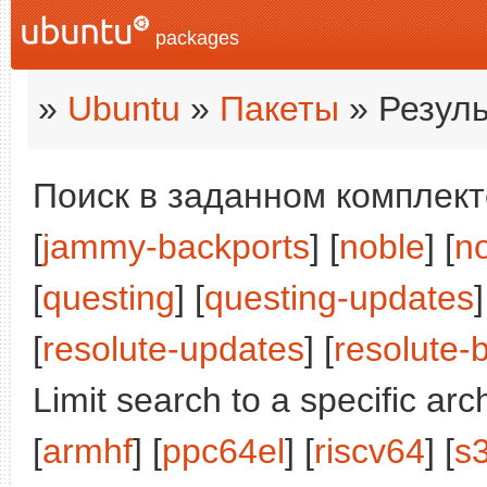
packages
»
Ubuntu
»
Пакеты
» Резуль
Поиск в заданном комплекте
[
jammy-backports
] [
noble
] [
n
[
questing
] [
questing-updates
]
[
resolute-updates
] [
resolute-
Limit search to a specific arch
[
armhf
] [
ppc64el
] [
riscv64
] [
s