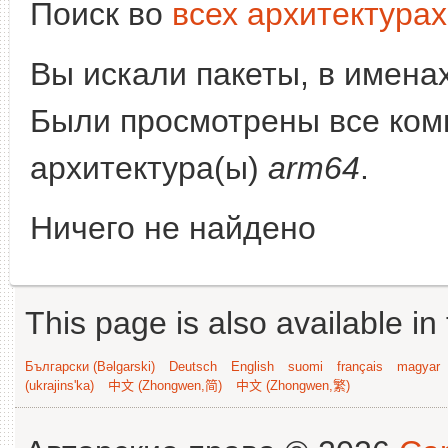
Поиск во
всех архитектурах
Вы искали пакеты, в имена
Были просмотрены все комп
архитектура(ы)
arm64
.
Ничего не найдено
This page is also available in
Български (Bəlgarski)
Deutsch
English
suomi
français
magyar
(ukrajins'ka)
中文 (Zhongwen,简)
中文 (Zhongwen,繁)