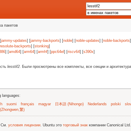
ка пакетов
[
jammy-updates
] [
jammy-backports
] [
noble
] [
noble-updates
] [
noble-backports
]
resolute-backports
] [
stonking
]
386
] [
amd64
] [
arm64
] [
armhf
] [
ppc64el
] [
riscv64
] [
s390x
]
есть
lesstif2
. Были просмотрены все комплекты, все секции и архитектур
ng languages:
sh
suomi
français
magyar
日本語 (Nihongo)
Nederlands
polski
slo
(Zhongwen,繁)
; См.
условия лицензии
. Ubuntu это
торговый знак
компании Canonical Ltd