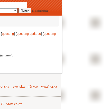
все параметры
 [
questing
] [
questing-updates
] [
questing-
а(ы)
armhf
.
vensky
svenska
Türkçe
українська
.
Об этом сайте
.