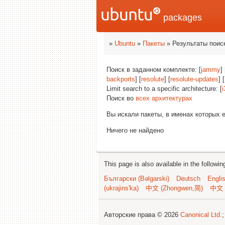
packages
»
Ubuntu
»
Пакеты
» Результаты поис
Поиск в заданном комплекте: [
jammy
] 
backports
] [
resolute
] [
resolute-updates
] [
Limit search to a specific architecture: [
i
Поиск во
всех архитектурах
Вы искали пакеты, в именах которых 
Ничего не найдено
This page is also available in the followi
Български (Bəlgarski)
Deutsch
Engli
(ukrajins'ka)
中文 (Zhongwen,简)
中文 
Авторские права © 2026
Canonical Ltd.