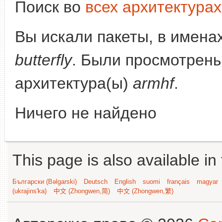
Поиск во
всех архитектурах
Вы искали пакеты, в имена
butterfly
. Были просмотрены
архитектура(ы)
armhf
.
Ничего не найдено
This page is also available in
Български (Bəlgarski)
Deutsch
English
suomi
français
magyar
(ukrajins'ka)
中文 (Zhongwen,简)
中文 (Zhongwen,繁)