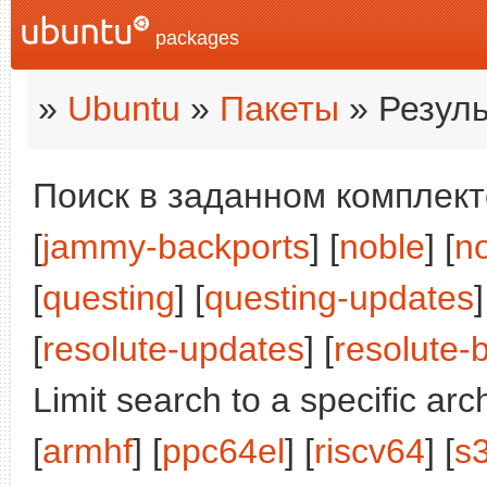
packages
»
Ubuntu
»
Пакеты
» Резуль
Поиск в заданном комплекте
[
jammy-backports
] [
noble
] [
n
[
questing
] [
questing-updates
]
[
resolute-updates
] [
resolute-
Limit search to a specific arch
[
armhf
] [
ppc64el
] [
riscv64
] [
s