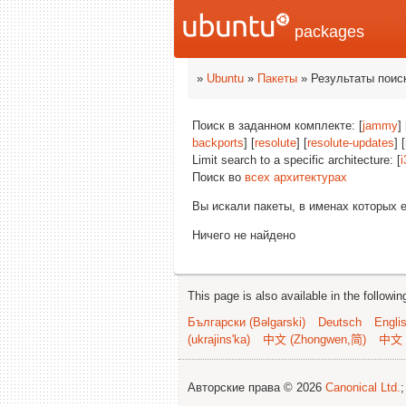
packages
»
Ubuntu
»
Пакеты
» Результаты поис
Поиск в заданном комплекте: [
jammy
] 
backports
] [
resolute
] [
resolute-updates
] [
Limit search to a specific architecture: [
i
Поиск во
всех архитектурах
Вы искали пакеты, в именах которых 
Ничего не найдено
This page is also available in the followi
Български (Bəlgarski)
Deutsch
Engli
(ukrajins'ka)
中文 (Zhongwen,简)
中文 
Авторские права © 2026
Canonical Ltd.