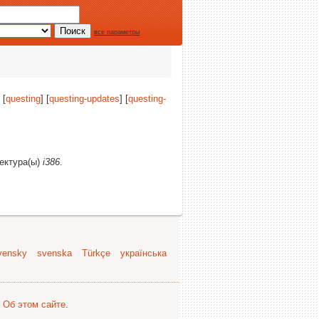
все параметры
 [
questing
] [
questing-updates
] [
questing-
тектура(ы)
i386
.
vensky
svenska
Türkçe
українська
.
Об этом сайте
.