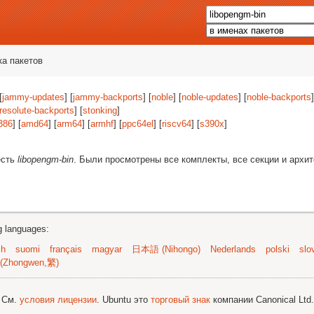
ка пакетов
[
jammy-updates
] [
jammy-backports
] [
noble
] [
noble-updates
] [
noble-backports
]
resolute-backports
] [
stonking
]
386
] [
amd64
] [
arm64
] [
armhf
] [
ppc64el
] [
riscv64
] [
s390x
]
есть
libopengm-bin
. Были просмотрены все комплекты, все секции и архи
ng languages:
sh
suomi
français
magyar
日本語 (Nihongo)
Nederlands
polski
slo
(Zhongwen,繁)
; См.
условия лицензии
. Ubuntu это
торговый знак
компании Canonical Ltd