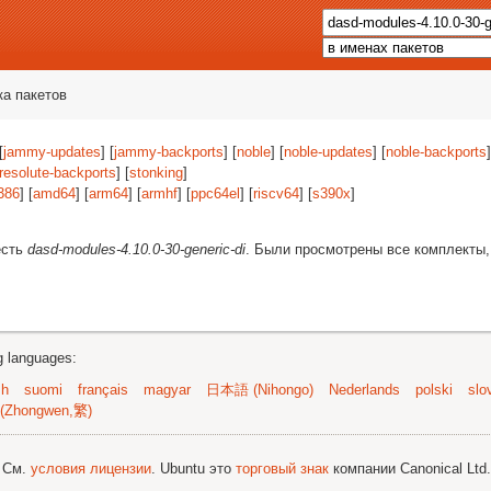
ка пакетов
[
jammy-updates
] [
jammy-backports
] [
noble
] [
noble-updates
] [
noble-backports
]
resolute-backports
] [
stonking
]
386
] [
amd64
] [
arm64
] [
armhf
] [
ppc64el
] [
riscv64
] [
s390x
]
есть
dasd-modules-4.10.0-30-generic-di
. Были просмотрены все комплекты,
ng languages:
sh
suomi
français
magyar
日本語 (Nihongo)
Nederlands
polski
slo
(Zhongwen,繁)
; См.
условия лицензии
. Ubuntu это
торговый знак
компании Canonical Ltd