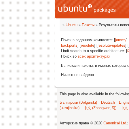
packages
»
Ubuntu
»
Пакеты
» Результаты поис
Поиск в заданном комплекте: [
jammy
] 
backports
] [
resolute
] [
resolute-updates
] [
Limit search to a specific architecture: [
i
Поиск во
всех архитектурах
Вы искали пакеты, в именах которых 
Ничего не найдено
This page is also available in the followi
Български (Bəlgarski)
Deutsch
Engli
(ukrajins'ka)
中文 (Zhongwen,简)
中文 
Авторские права © 2026
Canonical Ltd.