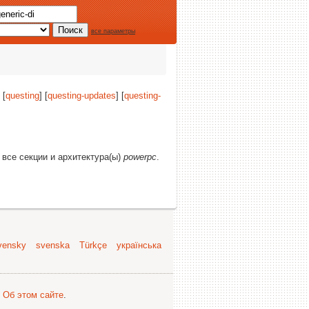
все параметры
 [
questing
] [
questing-updates
] [
questing-
 все секции и архитектура(ы)
powerpc
.
vensky
svenska
Türkçe
українська
.
Об этом сайте
.