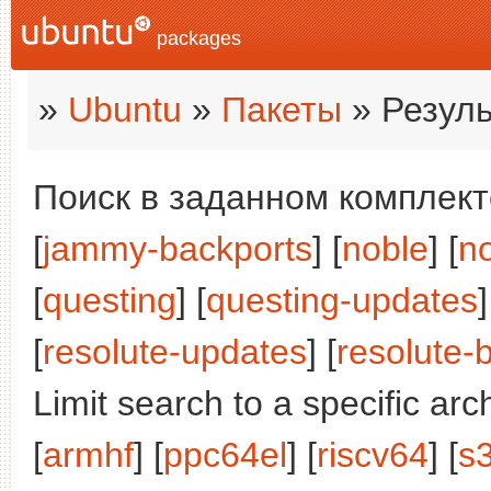
packages
»
Ubuntu
»
Пакеты
» Резуль
Поиск в заданном комплекте
[
jammy-backports
] [
noble
] [
n
[
questing
] [
questing-updates
]
[
resolute-updates
] [
resolute-
Limit search to a specific arch
[
armhf
] [
ppc64el
] [
riscv64
] [
s