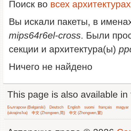
Поиск во
всех архитектурах
Вы искали пакеты, в имена
mips64r6el-cross
. Были про
секции и архитектура(ы)
pp
Ничего не найдено
This page is also available in
Български (Bəlgarski)
Deutsch
English
suomi
français
magyar
(ukrajins'ka)
中文 (Zhongwen,简)
中文 (Zhongwen,繁)