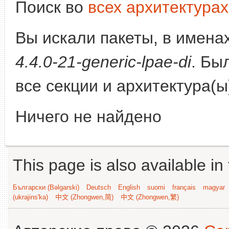
Поиск во
всех архитектурах
Вы искали пакеты, в имена
4.4.0-21-generic-lpae-di
. Бы
все секции и архитектура(
Ничего не найдено
This page is also available in
Български (Bəlgarski)
Deutsch
English
suomi
français
magyar
(ukrajins'ka)
中文 (Zhongwen,简)
中文 (Zhongwen,繁)