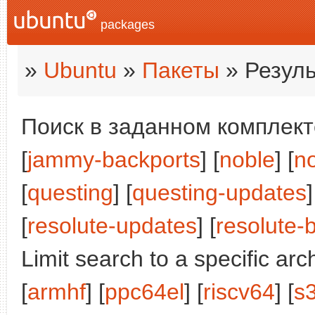
packages
»
Ubuntu
»
Пакеты
» Резуль
Поиск в заданном комплекте
[
jammy-backports
] [
noble
] [
n
[
questing
] [
questing-updates
]
[
resolute-updates
] [
resolute-
Limit search to a specific arch
[
armhf
] [
ppc64el
] [
riscv64
] [
s