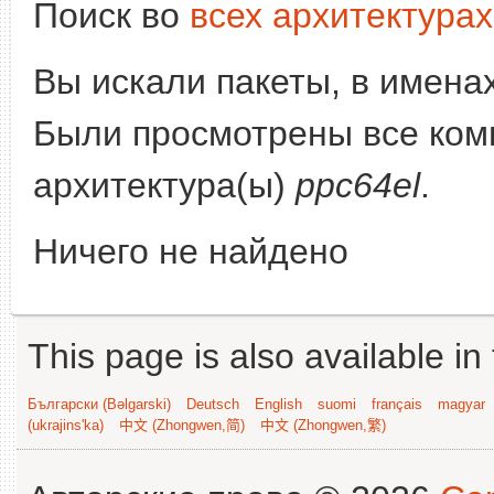
Поиск во
всех архитектурах
Вы искали пакеты, в имена
Были просмотрены все комп
архитектура(ы)
ppc64el
.
Ничего не найдено
This page is also available in
Български (Bəlgarski)
Deutsch
English
suomi
français
magyar
(ukrajins'ka)
中文 (Zhongwen,简)
中文 (Zhongwen,繁)