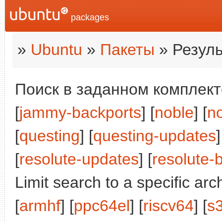
packages
»
Ubuntu
»
Пакеты
» Резуль
Поиск в заданном комплекте
[
jammy-backports
] [
noble
] [
n
[
questing
] [
questing-updates
]
[
resolute-updates
] [
resolute-
Limit search to a specific arch
[
armhf
] [
ppc64el
] [
riscv64
] [
s