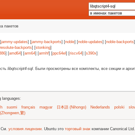
ка пакетов
[
jammy-updates
] [
jammy-backports
] [
noble
] [
noble-updates
] [
noble-backports
]
resolute-backports
] [
stonking
]
386
] [
amd64
] [
arm64
] [
armhf
] [
ppc64el
] [
riscv64
] [
s390x
]
есть
libqtscript4-sql
. Были просмотрены все комплекты, все секции и архи
ng languages:
sh
suomi
français
magyar
日本語 (Nihongo)
Nederlands
polski
slo
(Zhongwen,繁)
; См.
условия лицензии
. Ubuntu это
торговый знак
компании Canonical Ltd