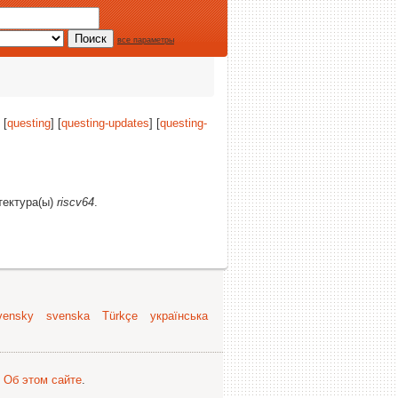
все параметры
 [
questing
] [
questing-updates
] [
questing-
тектура(ы)
riscv64
.
vensky
svenska
Türkçe
українська
.
Об этом сайте
.