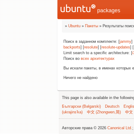
packages
»
Ubuntu
»
Пакеты
» Результаты поис
Поиск в заданном комплекте: [
jammy
] 
backports
] [
resolute
] [
resolute-updates
] [
Limit search to a specific architecture: [
i
Поиск во
всех архитектурах
Вы искали пакеты, в именах которых 
Ничего не найдено
This page is also available in the followi
Български (Bəlgarski)
Deutsch
Engli
(ukrajins'ka)
中文 (Zhongwen,简)
中文 
Авторские права © 2026
Canonical Ltd.