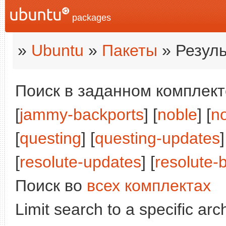
packages
»
Ubuntu
»
Пакеты
» Резуль
Поиск в заданном комплекте
[
jammy-backports
] [
noble
] [
n
[
questing
] [
questing-updates
]
[
resolute-updates
] [
resolute-
Поиск во
всех комплектах
Limit search to a specific arch