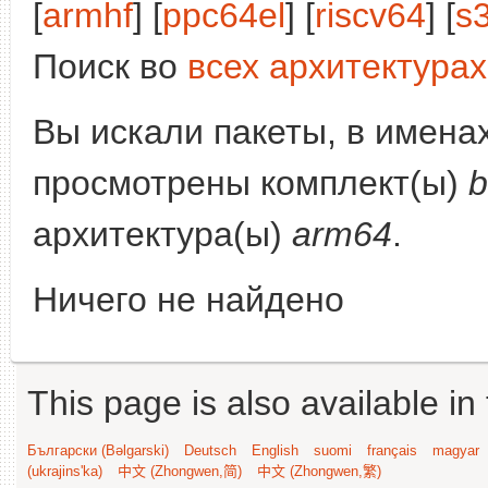
[
armhf
] [
ppc64el
] [
riscv64
] [
s
Поиск во
всех архитектурах
Вы искали пакеты, в имена
просмотрены комплект(ы)
b
архитектура(ы)
arm64
.
Ничего не найдено
This page is also available in
Български (Bəlgarski)
Deutsch
English
suomi
français
magyar
(ukrajins'ka)
中文 (Zhongwen,简)
中文 (Zhongwen,繁)