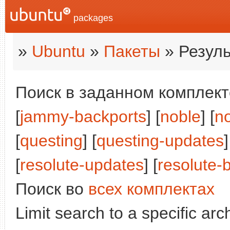
packages
»
Ubuntu
»
Пакеты
» Резуль
Поиск в заданном комплекте
[
jammy-backports
] [
noble
] [
n
[
questing
] [
questing-updates
]
[
resolute-updates
] [
resolute-
Поиск во
всех комплектах
Limit search to a specific arch