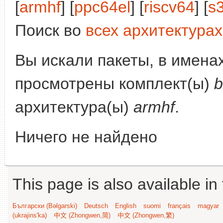
[
armhf
] [
ppc64el
] [
riscv64
] [
s
Поиск во
всех архитектурах
Вы искали пакеты, в имена
просмотрены комплект(ы)
b
архитектура(ы)
armhf
.
Ничего не найдено
This page is also available in
Български (Bəlgarski)
Deutsch
English
suomi
français
magyar
(ukrajins'ka)
中文 (Zhongwen,简)
中文 (Zhongwen,繁)