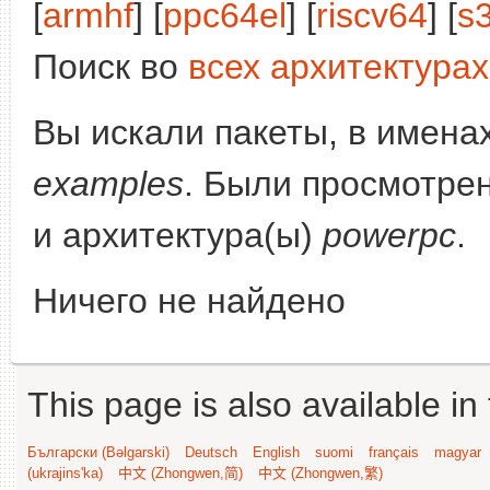
[
armhf
] [
ppc64el
] [
riscv64
] [
s
Поиск во
всех архитектурах
Вы искали пакеты, в имена
examples
. Были просмотре
и архитектура(ы)
powerpc
.
Ничего не найдено
This page is also available in
Български (Bəlgarski)
Deutsch
English
suomi
français
magyar
(ukrajins'ka)
中文 (Zhongwen,简)
中文 (Zhongwen,繁)