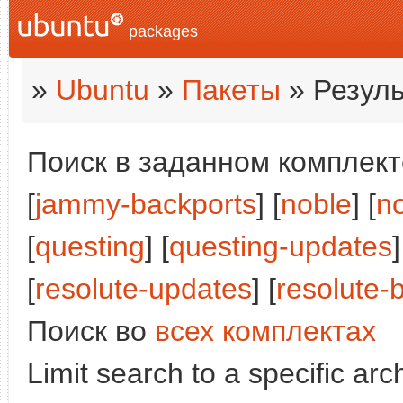
packages
»
Ubuntu
»
Пакеты
» Резуль
Поиск в заданном комплекте
[
jammy-backports
] [
noble
] [
n
[
questing
] [
questing-updates
]
[
resolute-updates
] [
resolute-
Поиск во
всех комплектах
Limit search to a specific arch