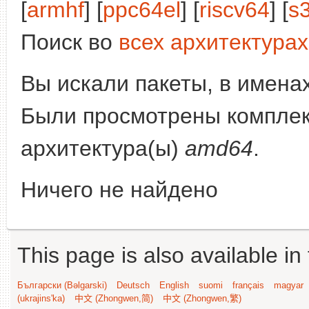
[
armhf
] [
ppc64el
] [
riscv64
] [
s
Поиск во
всех архитектурах
Вы искали пакеты, в имена
Были просмотрены компле
архитектура(ы)
amd64
.
Ничего не найдено
This page is also available in
Български (Bəlgarski)
Deutsch
English
suomi
français
magyar
(ukrajins'ka)
中文 (Zhongwen,简)
中文 (Zhongwen,繁)