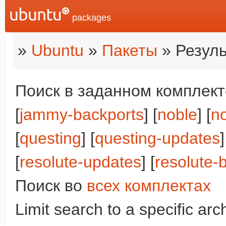
packages
»
Ubuntu
»
Пакеты
» Резуль
Поиск в заданном комплекте
[
jammy-backports
] [
noble
] [
n
[
questing
] [
questing-updates
]
[
resolute-updates
] [
resolute-
Поиск во
всех комплектах
Limit search to a specific arch