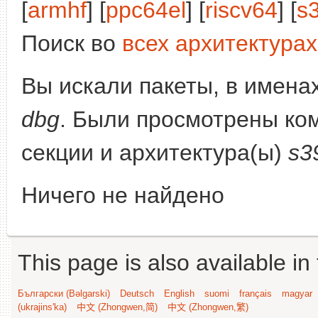
[
armhf
] [
ppc64el
] [
riscv64
] [
s
Поиск во
всех архитектурах
Вы искали пакеты, в имена
dbg
. Были просмотрены ко
секции и архитектура(ы)
s3
Ничего не найдено
This page is also available in
Български (Bəlgarski)
Deutsch
English
suomi
français
magyar
(ukrajins'ka)
中文 (Zhongwen,简)
中文 (Zhongwen,繁)