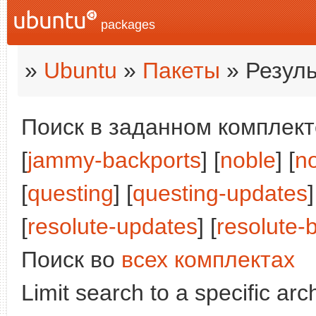
packages
»
Ubuntu
»
Пакеты
» Резуль
Поиск в заданном комплекте
[
jammy-backports
] [
noble
] [
n
[
questing
] [
questing-updates
]
[
resolute-updates
] [
resolute-
Поиск во
всех комплектах
Limit search to a specific arch