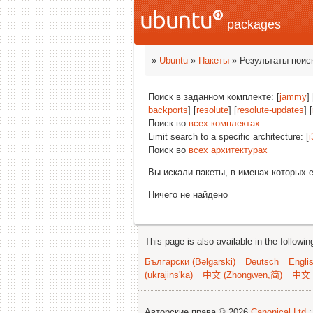
packages
»
Ubuntu
»
Пакеты
» Результаты поис
Поиск в заданном комплекте: [
jammy
] 
backports
] [
resolute
] [
resolute-updates
] [
Поиск во
всех комплектах
Limit search to a specific architecture: [
i
Поиск во
всех архитектурах
Вы искали пакеты, в именах которых 
Ничего не найдено
This page is also available in the followi
Български (Bəlgarski)
Deutsch
Engli
(ukrajins'ka)
中文 (Zhongwen,简)
中文 
Авторские права © 2026
Canonical Ltd.