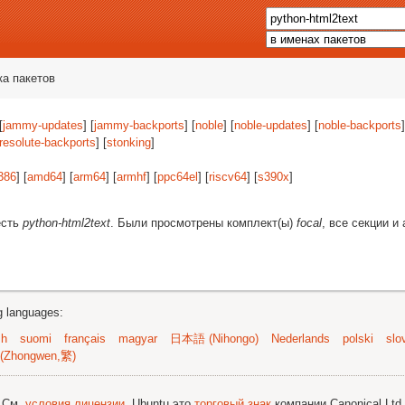
ка пакетов
[
jammy-updates
] [
jammy-backports
] [
noble
] [
noble-updates
] [
noble-backports
]
resolute-backports
] [
stonking
]
386
] [
amd64
] [
arm64
] [
armhf
] [
ppc64el
] [
riscv64
] [
s390x
]
есть
python-html2text
. Были просмотрены комплект(ы)
focal
, все секции и
ng languages:
sh
suomi
français
magyar
日本語 (Nihongo)
Nederlands
polski
slo
(Zhongwen,繁)
; См.
условия лицензии
. Ubuntu это
торговый знак
компании Canonical Ltd