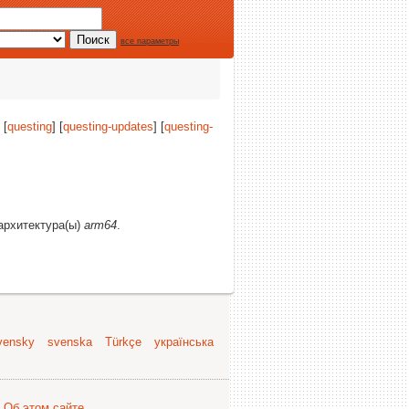
все параметры
 [
questing
] [
questing-updates
] [
questing-
 архитектура(ы)
arm64
.
vensky
svenska
Türkçe
українська
.
Об этом сайте
.