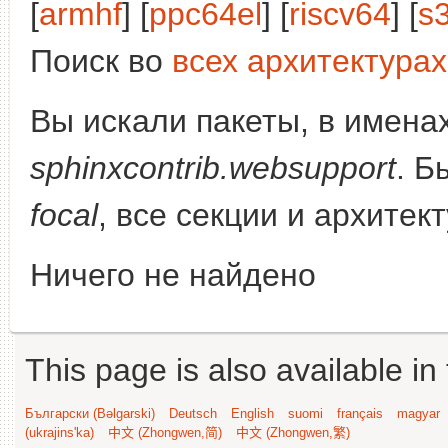
[
armhf
] [
ppc64el
] [
riscv64
] [
s
Поиск во
всех архитектурах
Вы искали пакеты, в имена
sphinxcontrib.websupport
. Б
focal
, все секции и архитек
Ничего не найдено
This page is also available in
Български (Bəlgarski)
Deutsch
English
suomi
français
magyar
(ukrajins'ka)
中文 (Zhongwen,简)
中文 (Zhongwen,繁)