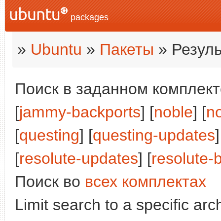
packages
»
Ubuntu
»
Пакеты
» Резуль
Поиск в заданном комплекте
[
jammy-backports
] [
noble
] [
n
[
questing
] [
questing-updates
]
[
resolute-updates
] [
resolute-
Поиск во
всех комплектах
Limit search to a specific arch