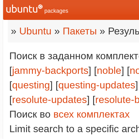
packages
»
Ubuntu
»
Пакеты
» Резуль
Поиск в заданном комплекте
[
jammy-backports
] [
noble
] [
n
[
questing
] [
questing-updates
]
[
resolute-updates
] [
resolute-
Поиск во
всех комплектах
Limit search to a specific arch