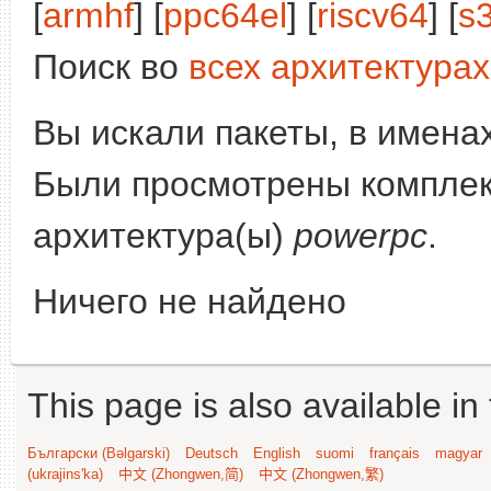
[
armhf
] [
ppc64el
] [
riscv64
] [
s
Поиск во
всех архитектурах
Вы искали пакеты, в имена
Были просмотрены компле
архитектура(ы)
powerpc
.
Ничего не найдено
This page is also available in
Български (Bəlgarski)
Deutsch
English
suomi
français
magyar
(ukrajins'ka)
中文 (Zhongwen,简)
中文 (Zhongwen,繁)