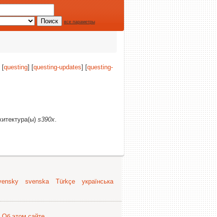
все параметры
 [
questing
] [
questing-updates
] [
questing-
рхитектура(ы)
s390x
.
vensky
svenska
Türkçe
українська
.
Об этом сайте
.