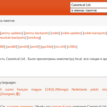
ка пакетов
[
jammy-updates
] [
jammy-backports
] [
noble
] [
noble-updates
] [
noble-backports
]
resolute-backports
] [
stonking
]
386
] [
amd64
] [
arm64
] [
armhf
] [
ppc64el
] [
riscv64
] [
s390x
]
есть
Canonical Ltd.
. Были просмотрены комплект(ы)
focal
, все секции и а
ng languages:
sh
suomi
français
magyar
日本語 (Nihongo)
Nederlands
polski
slo
(Zhongwen,繁)
; См.
условия лицензии
. Ubuntu это
торговый знак
компании Canonical Ltd