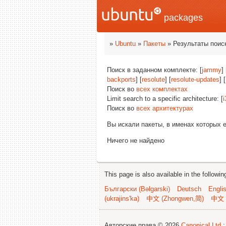
packages
»
Ubuntu
»
Пакеты
» Результаты поис
Поиск в заданном комплекте: [
jammy
] 
backports
] [
resolute
] [
resolute-updates
] [
Поиск во
всех комплектах
Limit search to a specific architecture: [
i
Поиск во
всех архитектурах
Вы искали пакеты, в именах которых 
Ничего не найдено
This page is also available in the followi
Български (Bəlgarski)
Deutsch
Engli
(ukrajins'ka)
中文 (Zhongwen,简)
中文 
Авторские права © 2026
Canonical Ltd.