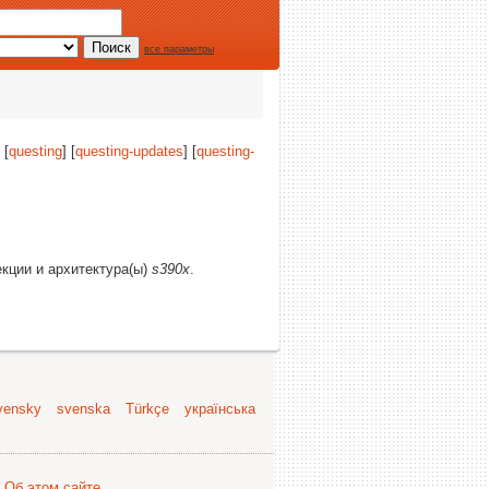
все параметры
 [
questing
] [
questing-updates
] [
questing-
екции и архитектура(ы)
s390x
.
vensky
svenska
Türkçe
українська
.
Об этом сайте
.