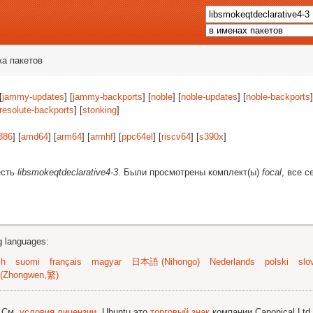
ка пакетов
[
jammy-updates
] [
jammy-backports
] [
noble
] [
noble-updates
] [
noble-backports
]
resolute-backports
] [
stonking
]
386
] [
amd64
] [
arm64
] [
armhf
] [
ppc64el
] [
riscv64
] [
s390x
]
есть
libsmokeqtdeclarative4-3
. Были просмотрены комплект(ы)
focal
, все с
ng languages:
sh
suomi
français
magyar
日本語 (Nihongo)
Nederlands
polski
slo
(Zhongwen,繁)
; См.
условия лицензии
. Ubuntu это
торговый знак
компании Canonical Ltd