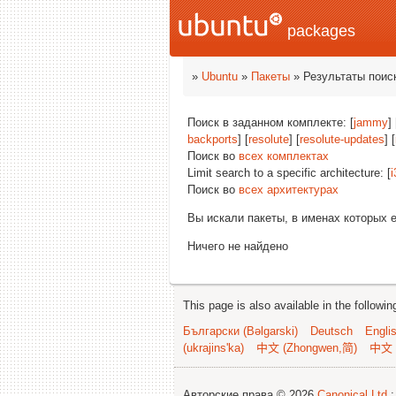
packages
»
Ubuntu
»
Пакеты
» Результаты поис
Поиск в заданном комплекте: [
jammy
] 
backports
] [
resolute
] [
resolute-updates
] [
Поиск во
всех комплектах
Limit search to a specific architecture: [
i
Поиск во
всех архитектурах
Вы искали пакеты, в именах которых 
Ничего не найдено
This page is also available in the followi
Български (Bəlgarski)
Deutsch
Engli
(ukrajins'ka)
中文 (Zhongwen,简)
中文 
Авторские права © 2026
Canonical Ltd.