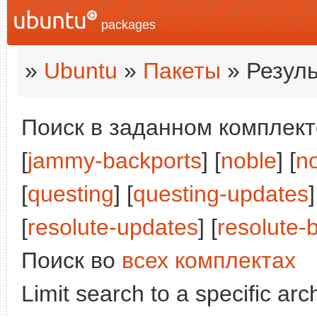
packages
»
Ubuntu
»
Пакеты
» Резуль
Поиск в заданном комплекте
[
jammy-backports
] [
noble
] [
n
[
questing
] [
questing-updates
]
[
resolute-updates
] [
resolute-
Поиск во
всех комплектах
Limit search to a specific arch