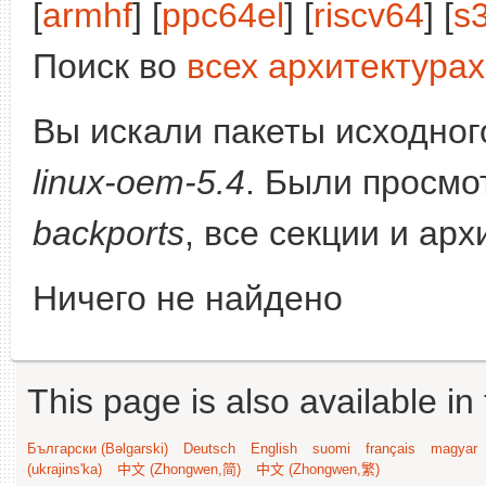
[
armhf
] [
ppc64el
] [
riscv64
] [
s
Поиск во
всех архитектурах
Вы искали пакеты исходного
linux-oem-5.4
. Были просмо
backports
, все секции и ар
Ничего не найдено
This page is also available in
Български (Bəlgarski)
Deutsch
English
suomi
français
magyar
(ukrajins'ka)
中文 (Zhongwen,简)
中文 (Zhongwen,繁)