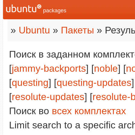
packages
»
Ubuntu
»
Пакеты
» Резуль
Поиск в заданном комплекте
[
jammy-backports
] [
noble
] [
n
[
questing
] [
questing-updates
]
[
resolute-updates
] [
resolute-
Поиск во
всех комплектах
Limit search to a specific arch