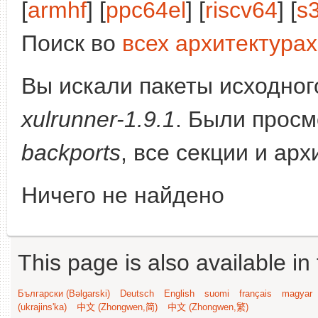
[
armhf
] [
ppc64el
] [
riscv64
] [
s
Поиск во
всех архитектурах
Вы искали пакеты исходного
xulrunner-1.9.1
. Были прос
backports
, все секции и ар
Ничего не найдено
This page is also available in
Български (Bəlgarski)
Deutsch
English
suomi
français
magyar
(ukrajins'ka)
中文 (Zhongwen,简)
中文 (Zhongwen,繁)