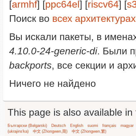
[
armhf
] [
ppc64el
] [
riscv64
] [
s
Поиск во
всех архитектурах
Вы искали пакеты, в имена
4.10.0-24-generic-di
. Были 
backports
, все секции и ар
Ничего не найдено
This page is also available in
Български (Bəlgarski)
Deutsch
English
suomi
français
magyar
(ukrajins'ka)
中文 (Zhongwen,简)
中文 (Zhongwen,繁)