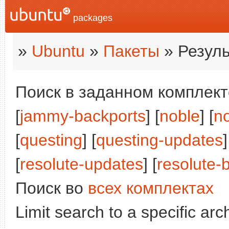
packages
»
Ubuntu
»
Пакеты
» Резуль
Поиск в заданном комплекте
[
jammy-backports
] [
noble
] [
n
[
questing
] [
questing-updates
]
[
resolute-updates
] [
resolute-
Поиск во
всех комплектах
Limit search to a specific arch