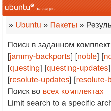
packages
»
Ubuntu
»
Пакеты
» Резуль
Поиск в заданном комплекте
[
jammy-backports
] [
noble
] [
n
[
questing
] [
questing-updates
]
[
resolute-updates
] [
resolute-
Поиск во
всех комплектах
Limit search to a specific arch