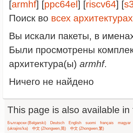
[
armhf
] [
ppc64el
] [
riscv64
] [
s
Поиск во
всех архитектурах
Вы искали пакеты, в имена
Были просмотрены компле
архитектура(ы)
armhf
.
Ничего не найдено
This page is also available in
Български (Bəlgarski)
Deutsch
English
suomi
français
magyar
(ukrajins'ka)
中文 (Zhongwen,简)
中文 (Zhongwen,繁)