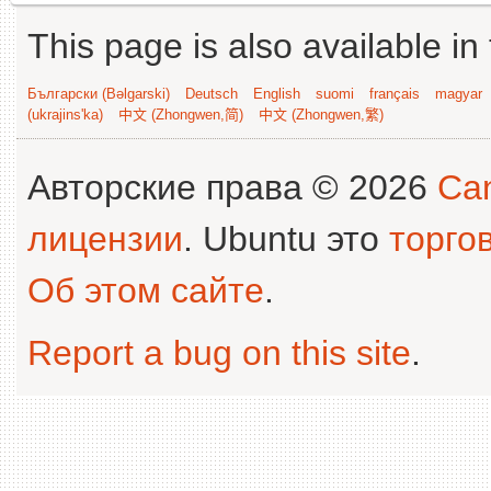
This page is also available in
Български (Bəlgarski)
Deutsch
English
suomi
français
magyar
(ukrajins'ka)
中文 (Zhongwen,简)
中文 (Zhongwen,繁)
Авторские права © 2026
Can
лицензии
. Ubuntu это
торго
Об этом сайте
.
Report a bug on this site
.