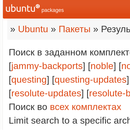
packages
»
Ubuntu
»
Пакеты
» Резуль
Поиск в заданном комплекте
[
jammy-backports
] [
noble
] [
n
[
questing
] [
questing-updates
]
[
resolute-updates
] [
resolute-
Поиск во
всех комплектах
Limit search to a specific arch