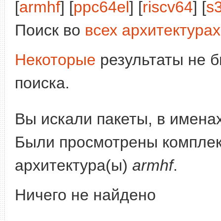
[
armhf
] [
ppc64el
] [
riscv64
] [
s
Поиск во
всех архитектурах
Некоторые
результаты не б
поиска.
Вы искали пакеты, в имена
Были просмотрены компле
архитектура(ы)
armhf
.
Ничего не найдено