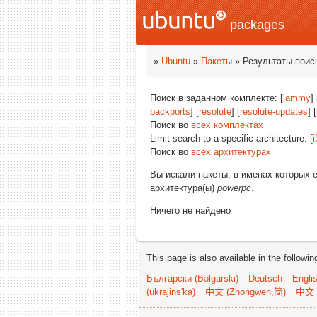
packages
»
Ubuntu
»
Пакеты
» Результаты поис
Поиск в заданном комплекте: [
jammy
] 
backports
] [
resolute
] [
resolute-updates
] [
Поиск во
всех комплектах
Limit search to a specific architecture: [
i
Поиск во
всех архитектурах
Вы искали пакеты, в именах которых 
архитектура(ы)
powerpc
.
Ничего не найдено
This page is also available in the followi
Български (Bəlgarski)
Deutsch
Engli
(ukrajins'ka)
中文 (Zhongwen,简)
中文 