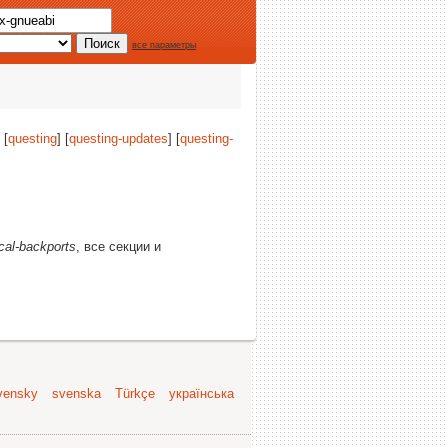
все параметры
 [
questing
] [
questing-updates
] [
questing-
cal-backports
, все секции и
vensky
svenska
Türkçe
українська