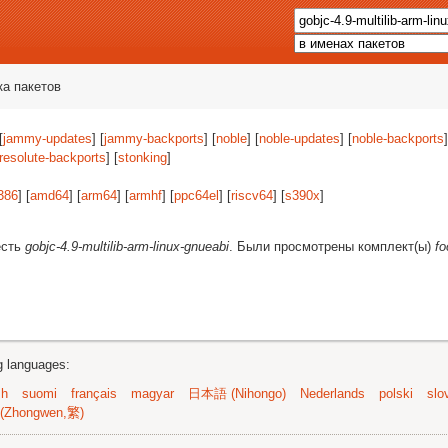
ка пакетов
[
jammy-updates
] [
jammy-backports
] [
noble
] [
noble-updates
] [
noble-backports
]
resolute-backports
] [
stonking
]
386
] [
amd64
] [
arm64
] [
armhf
] [
ppc64el
] [
riscv64
] [
s390x
]
есть
gobjc-4.9-multilib-arm-linux-gnueabi
. Были просмотрены комплект(ы)
fo
ng languages:
sh
suomi
français
magyar
日本語 (Nihongo)
Nederlands
polski
slo
(Zhongwen,繁)