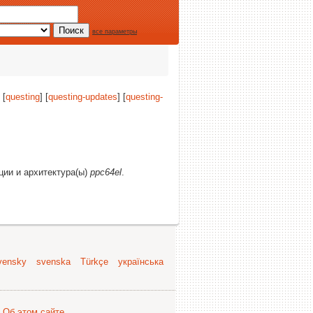
все параметры
 [
questing
] [
questing-updates
] [
questing-
кции и архитектура(ы)
ppc64el
.
vensky
svenska
Türkçe
українська
.
Об этом сайте
.