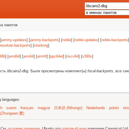
ка пакетов
[
jammy-updates
] [
jammy-backports
] [
noble
] [
noble-updates
] [
noble-backports
]
resolute-backports
] [
stonking
]
386
] [
amd64
] [
arm64
] [
armhf
] [
ppc64el
] [
riscv64
] [
s390x
]
есть
libcairo2-dbg
. Были просмотрены комплект(ы)
focal-backports
, все се
ng languages:
sh
suomi
français
magyar
日本語 (Nihongo)
Nederlands
polski
slo
(Zhongwen,繁)
; См.
условия лицензии
. Ubuntu это
торговый знак
компании Canonical Ltd