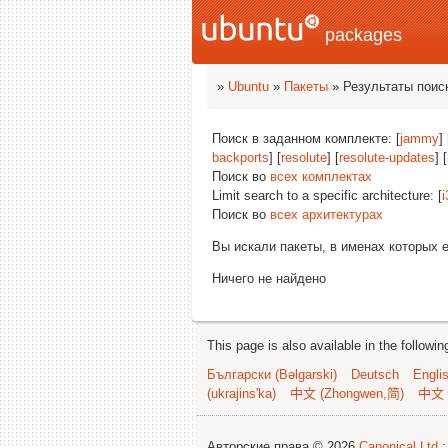
packages
»
Ubuntu
»
Пакеты
» Результаты поис
Поиск в заданном комплекте: [
jammy
] 
backports
] [
resolute
] [
resolute-updates
] [
Поиск во
всех комплектах
Limit search to a specific architecture: [
i
Поиск во
всех архитектурах
Вы искали пакеты, в именах которых 
Ничего не найдено
This page is also available in the followi
Български (Bəlgarski)
Deutsch
Engli
(ukrajins'ka)
中文 (Zhongwen,简)
中文 
Авторские права © 2026
Canonical Ltd.