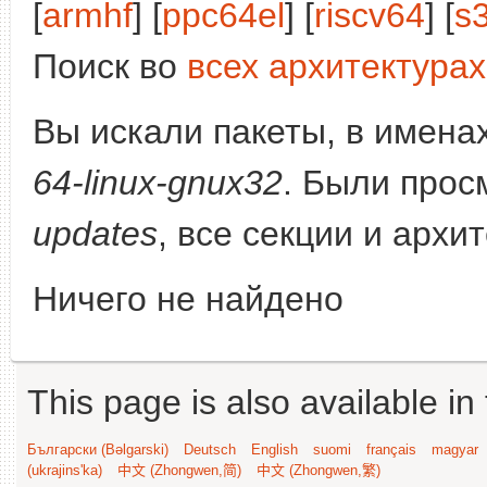
[
armhf
] [
ppc64el
] [
riscv64
] [
s
Поиск во
всех архитектурах
Вы искали пакеты, в имена
64-linux-gnux32
. Были прос
updates
, все секции и архи
Ничего не найдено
This page is also available in
Български (Bəlgarski)
Deutsch
English
suomi
français
magyar
(ukrajins'ka)
中文 (Zhongwen,简)
中文 (Zhongwen,繁)