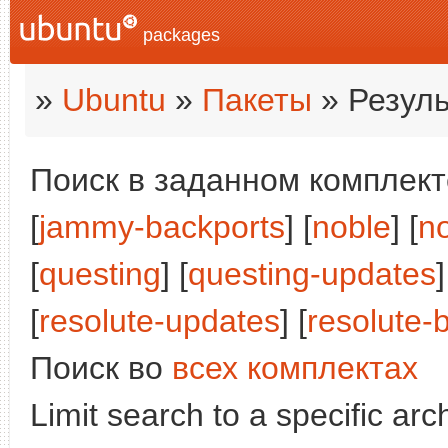
packages
»
Ubuntu
»
Пакеты
» Резуль
Поиск в заданном комплекте
[
jammy-backports
] [
noble
] [
n
[
questing
] [
questing-updates
]
[
resolute-updates
] [
resolute-
Поиск во
всех комплектах
Limit search to a specific arch