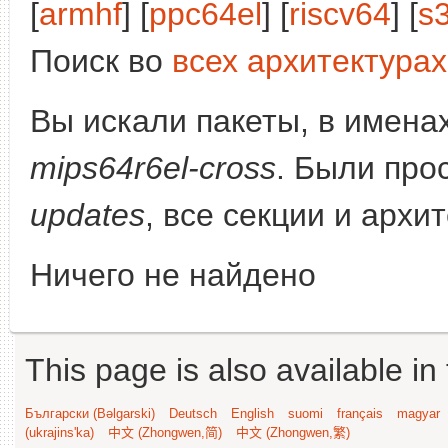
[
armhf
] [
ppc64el
] [
riscv64
] [
s
Поиск во
всех архитектурах
Вы искали пакеты, в имена
mips64r6el-cross
. Были про
updates
, все секции и архи
Ничего не найдено
This page is also available in
Български (Bəlgarski)
Deutsch
English
suomi
français
magyar
(ukrajins'ka)
中文 (Zhongwen,简)
中文 (Zhongwen,繁)