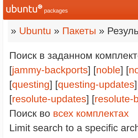
packages
»
Ubuntu
»
Пакеты
» Резуль
Поиск в заданном комплекте
[
jammy-backports
] [
noble
] [
n
[
questing
] [
questing-updates
]
[
resolute-updates
] [
resolute-
Поиск во
всех комплектах
Limit search to a specific arch