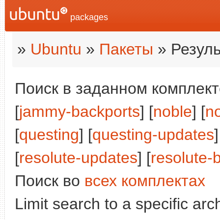
packages
»
Ubuntu
»
Пакеты
» Резуль
Поиск в заданном комплекте
[
jammy-backports
] [
noble
] [
n
[
questing
] [
questing-updates
]
[
resolute-updates
] [
resolute-
Поиск во
всех комплектах
Limit search to a specific arch