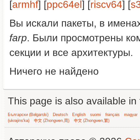
[
armhf
] [
ppc64el
] [
riscv64
] [
s
Вы искали пакеты, в имена
farp
. Были просмотрены ко
секции и все архитектуры.
Ничего не найдено
This page is also available in
Български (Bəlgarski)
Deutsch
English
suomi
français
magyar
(ukrajins'ka)
中文 (Zhongwen,简)
中文 (Zhongwen,繁)