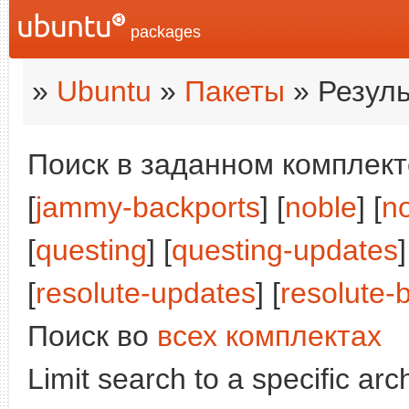
packages
»
Ubuntu
»
Пакеты
» Резуль
Поиск в заданном комплекте
[
jammy-backports
] [
noble
] [
n
[
questing
] [
questing-updates
]
[
resolute-updates
] [
resolute-
Поиск во
всех комплектах
Limit search to a specific arch