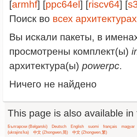
[
armhf
] [
ppc64el
] [
riscv64
] [
s
Поиск во
всех архитектурах
Вы искали пакеты, в имена
просмотрены комплект(ы)
i
архитектура(ы)
powerpc
.
Ничего не найдено
This page is also available in
Български (Bəlgarski)
Deutsch
English
suomi
français
magyar
(ukrajins'ka)
中文 (Zhongwen,简)
中文 (Zhongwen,繁)