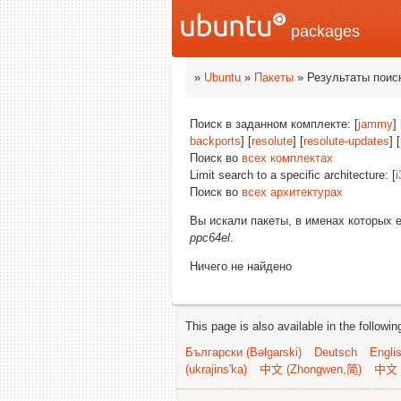
packages
»
Ubuntu
»
Пакеты
» Результаты поис
Поиск в заданном комплекте: [
jammy
] 
backports
] [
resolute
] [
resolute-updates
] [
Поиск во
всех комплектах
Limit search to a specific architecture: [
i
Поиск во
всех архитектурах
Вы искали пакеты, в именах которых 
ppc64el
.
Ничего не найдено
This page is also available in the followi
Български (Bəlgarski)
Deutsch
Engli
(ukrajins'ka)
中文 (Zhongwen,简)
中文 