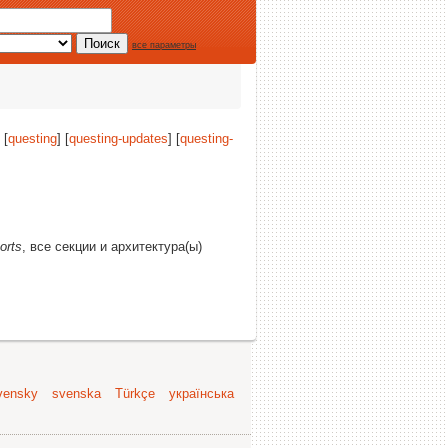
все параметры
 [
questing
] [
questing-updates
] [
questing-
orts
, все секции и архитектура(ы)
vensky
svenska
Türkçe
українська