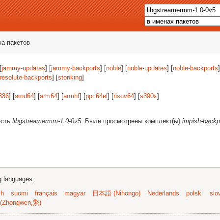
ка пакетов
[
jammy-updates
] [
jammy-backports
] [
noble
] [
noble-updates
] [
noble-backports
]
resolute-backports
] [
stonking
]
386
] [
amd64
] [
arm64
] [
armhf
] [
ppc64el
] [
riscv64
] [
s390x
]
есть
libgstreamermm-1.0-0v5
. Были просмотрены комплект(ы)
impish-backp
ng languages:
sh
suomi
français
magyar
日本語 (Nihongo)
Nederlands
polski
slo
(Zhongwen,繁)