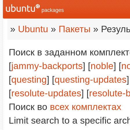
packages
»
Ubuntu
»
Пакеты
» Резуль
Поиск в заданном комплекте
[
jammy-backports
] [
noble
] [
n
[
questing
] [
questing-updates
]
[
resolute-updates
] [
resolute-
Поиск во
всех комплектах
Limit search to a specific arch