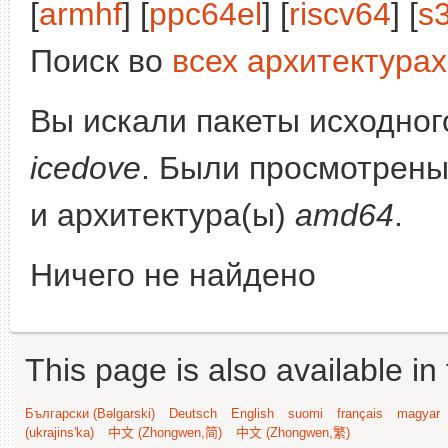
[
armhf
] [
ppc64el
] [
riscv64
] [
s
Поиск во
всех архитектурах
Вы искали пакеты исходного
icedove
. Были просмотрены
и архитектура(ы)
amd64
.
Ничего не найдено
This page is also available in
Български (Bəlgarski)
Deutsch
English
suomi
français
magyar
(ukrajins'ka)
中文 (Zhongwen,简)
中文 (Zhongwen,繁)