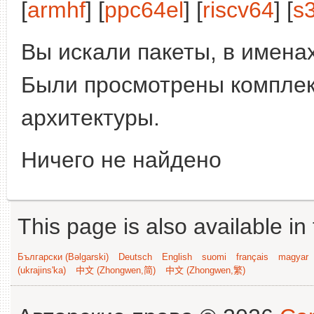
[
armhf
] [
ppc64el
] [
riscv64
] [
s
Вы искали пакеты, в имена
Были просмотрены компле
архитектуры.
Ничего не найдено
This page is also available in
Български (Bəlgarski)
Deutsch
English
suomi
français
magyar
(ukrajins'ka)
中文 (Zhongwen,简)
中文 (Zhongwen,繁)