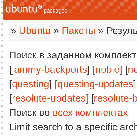
packages
»
Ubuntu
»
Пакеты
» Резуль
Поиск в заданном комплекте
[
jammy-backports
] [
noble
] [
n
[
questing
] [
questing-updates
]
[
resolute-updates
] [
resolute-
Поиск во
всех комплектах
Limit search to a specific arch