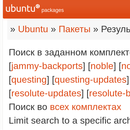
packages
»
Ubuntu
»
Пакеты
» Резуль
Поиск в заданном комплекте
[
jammy-backports
] [
noble
] [
n
[
questing
] [
questing-updates
]
[
resolute-updates
] [
resolute-
Поиск во
всех комплектах
Limit search to a specific arch