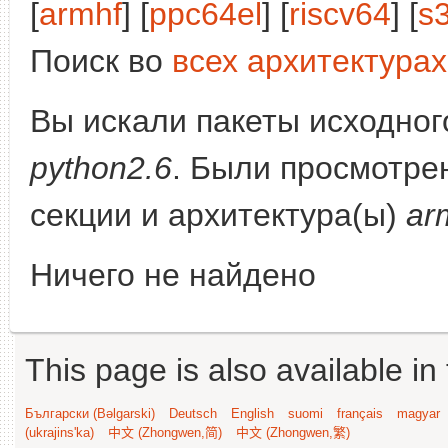
[
armhf
] [
ppc64el
] [
riscv64
] [
s
Поиск во
всех архитектурах
Вы искали пакеты исходного
python2.6
. Были просмотре
секции и архитектура(ы)
ar
Ничего не найдено
This page is also available in
Български (Bəlgarski)
Deutsch
English
suomi
français
magyar
(ukrajins'ka)
中文 (Zhongwen,简)
中文 (Zhongwen,繁)