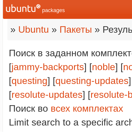
packages
»
Ubuntu
»
Пакеты
» Резуль
Поиск в заданном комплекте
[
jammy-backports
] [
noble
] [
n
[
questing
] [
questing-updates
]
[
resolute-updates
] [
resolute-
Поиск во
всех комплектах
Limit search to a specific arch