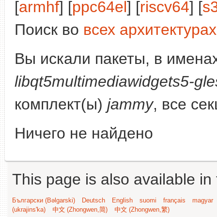
[
armhf
] [
ppc64el
] [
riscv64
] [
s
Поиск во
всех архитектурах
Вы искали пакеты, в имена
libqt5multimediawidgets5-gle
комплект(ы)
jammy
, все се
Ничего не найдено
This page is also available in
Български (Bəlgarski)
Deutsch
English
suomi
français
magyar
(ukrajins'ka)
中文 (Zhongwen,简)
中文 (Zhongwen,繁)