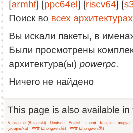
[
armhf
] [
ppc64el
] [
riscv64
] [
s
Поиск во
всех архитектурах
Вы искали пакеты, в имена
Были просмотрены компле
архитектура(ы)
powerpc
.
Ничего не найдено
This page is also available in
Български (Bəlgarski)
Deutsch
English
suomi
français
magyar
(ukrajins'ka)
中文 (Zhongwen,简)
中文 (Zhongwen,繁)