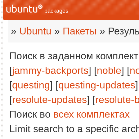
packages
»
Ubuntu
»
Пакеты
» Резуль
Поиск в заданном комплекте
[
jammy-backports
] [
noble
] [
n
[
questing
] [
questing-updates
]
[
resolute-updates
] [
resolute-
Поиск во
всех комплектах
Limit search to a specific arch