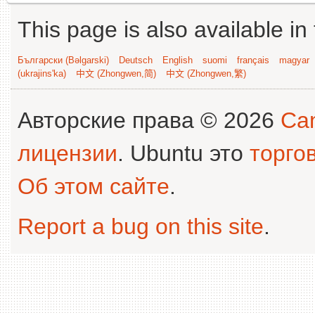
This page is also available in
Български (Bəlgarski)
Deutsch
English
suomi
français
magyar
(ukrajins'ka)
中文 (Zhongwen,简)
中文 (Zhongwen,繁)
Авторские права © 2026
Can
лицензии
. Ubuntu это
торго
Об этом сайте
.
Report a bug on this site
.