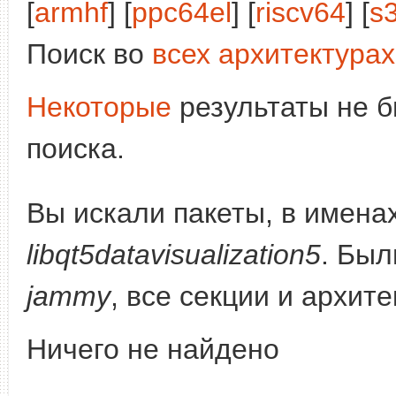
[
armhf
] [
ppc64el
] [
riscv64
] [
s
Поиск во
всех архитектурах
Некоторые
результаты не б
поиска.
Вы искали пакеты, в имена
libqt5datavisualization5
. Был
jammy
, все секции и архит
Ничего не найдено