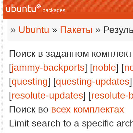
packages
»
Ubuntu
»
Пакеты
» Резуль
Поиск в заданном комплекте
[
jammy-backports
] [
noble
] [
n
[
questing
] [
questing-updates
]
[
resolute-updates
] [
resolute-
Поиск во
всех комплектах
Limit search to a specific arch