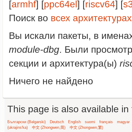
[
armhf
] [
ppc64el
] [
riscv64
] [
s
Поиск во
всех архитектурах
Вы искали пакеты, в имена
module-dbg
. Были просмот
секции и архитектура(ы)
ri
Ничего не найдено
This page is also available in
Български (Bəlgarski)
Deutsch
English
suomi
français
magyar
(ukrajins'ka)
中文 (Zhongwen,简)
中文 (Zhongwen,繁)