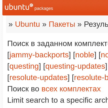
packages
»
Ubuntu
»
Пакеты
» Резуль
Поиск в заданном комплекте
[
jammy-backports
] [
noble
] [
n
[
questing
] [
questing-updates
]
[
resolute-updates
] [
resolute-
Поиск во
всех комплектах
Limit search to a specific arch