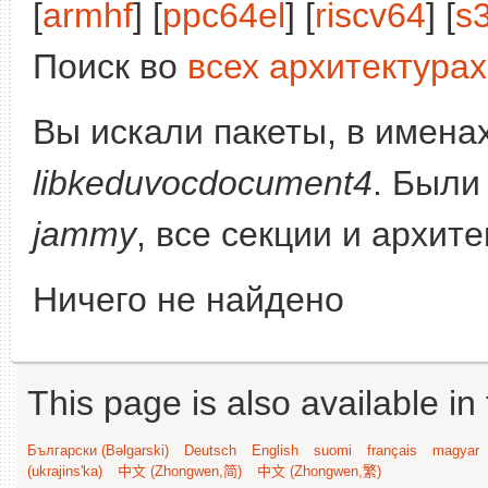
[
armhf
] [
ppc64el
] [
riscv64
] [
s
Поиск во
всех архитектурах
Вы искали пакеты, в имена
libkeduvocdocument4
. Были
jammy
, все секции и архит
Ничего не найдено
This page is also available in
Български (Bəlgarski)
Deutsch
English
suomi
français
magyar
(ukrajins'ka)
中文 (Zhongwen,简)
中文 (Zhongwen,繁)