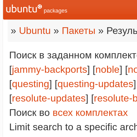
packages
»
Ubuntu
»
Пакеты
» Резуль
Поиск в заданном комплекте
[
jammy-backports
] [
noble
] [
n
[
questing
] [
questing-updates
]
[
resolute-updates
] [
resolute-
Поиск во
всех комплектах
Limit search to a specific arch