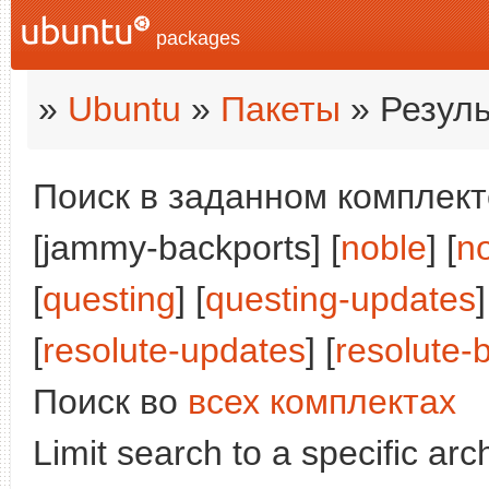
packages
»
Ubuntu
»
Пакеты
» Резуль
Поиск в заданном комплекте
[jammy-backports] [
noble
] [
n
[
questing
] [
questing-updates
]
[
resolute-updates
] [
resolute-
Поиск во
всех комплектах
Limit search to a specific arch