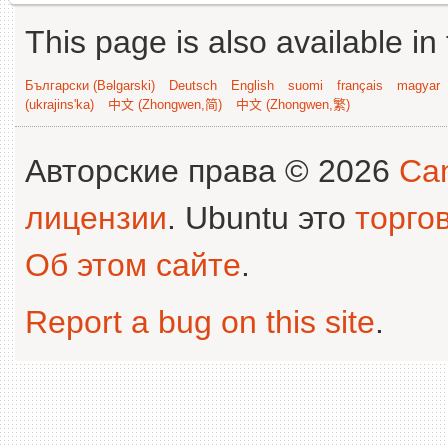
This page is also available in
Български (Bəlgarski)
Deutsch
English
suomi
français
magyar
(ukrajins'ka)
中文 (Zhongwen,简)
中文 (Zhongwen,繁)
Авторские права © 2026
Can
лицензии
. Ubuntu это
торго
Об этом сайте
.
Report a bug on this site
.