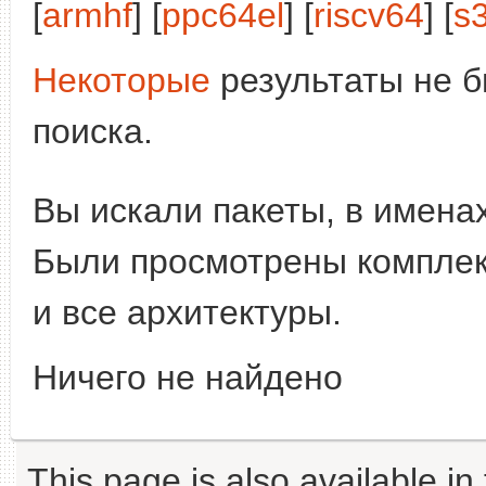
[
armhf
] [
ppc64el
] [
riscv64
] [
s
Некоторые
результаты не б
поиска.
Вы искали пакеты, в имена
Были просмотрены компле
и все архитектуры.
Ничего не найдено
This page is also available in