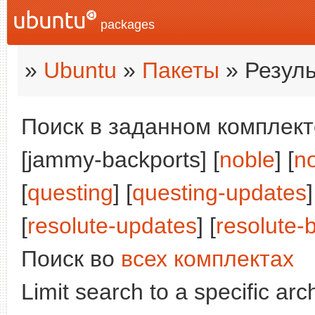
packages
»
Ubuntu
»
Пакеты
» Резуль
Поиск в заданном комплекте
[jammy-backports] [
noble
] [
n
[
questing
] [
questing-updates
]
[
resolute-updates
] [
resolute-
Поиск во
всех комплектах
Limit search to a specific arch