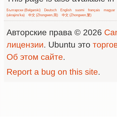
Български (Bəlgarski)
Deutsch
English
suomi
français
magyar
(ukrajins'ka)
中文 (Zhongwen,简)
中文 (Zhongwen,繁)
Авторские права © 2026
Can
лицензии
. Ubuntu это
торго
Об этом сайте
.
Report a bug on this site
.