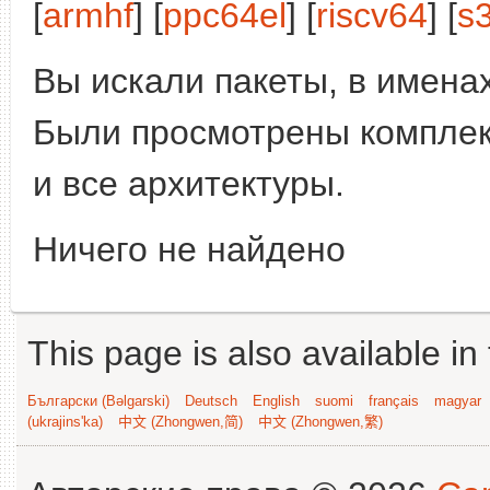
[
armhf
] [
ppc64el
] [
riscv64
] [
s
Вы искали пакеты, в имена
Были просмотрены компле
и все архитектуры.
Ничего не найдено
This page is also available in
Български (Bəlgarski)
Deutsch
English
suomi
français
magyar
(ukrajins'ka)
中文 (Zhongwen,简)
中文 (Zhongwen,繁)