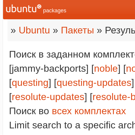
packages
»
Ubuntu
»
Пакеты
» Резуль
Поиск в заданном комплекте
[jammy-backports] [
noble
] [
n
[
questing
] [
questing-updates
]
[
resolute-updates
] [
resolute-
Поиск во
всех комплектах
Limit search to a specific arch