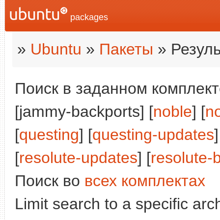
packages
»
Ubuntu
»
Пакеты
» Резуль
Поиск в заданном комплекте
[jammy-backports] [
noble
] [
n
[
questing
] [
questing-updates
]
[
resolute-updates
] [
resolute-
Поиск во
всех комплектах
Limit search to a specific arch