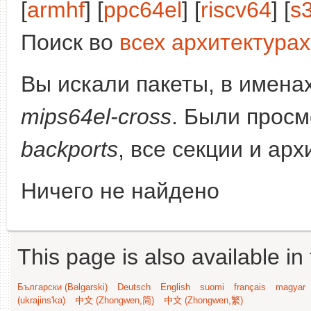
[
armhf
] [
ppc64el
] [
riscv64
] [
s
Поиск во
всех архитектурах
Вы искали пакеты, в имена
mips64el-cross
. Были прос
backports
, все секции и ар
Ничего не найдено
This page is also available in
Български (Bəlgarski)
Deutsch
English
suomi
français
magyar
(ukrajins'ka)
中文 (Zhongwen,简)
中文 (Zhongwen,繁)