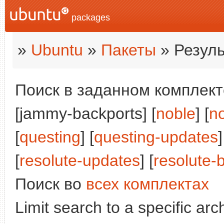
packages
»
Ubuntu
»
Пакеты
» Резуль
Поиск в заданном комплекте
[jammy-backports] [
noble
] [
n
[
questing
] [
questing-updates
]
[
resolute-updates
] [
resolute-
Поиск во
всех комплектах
Limit search to a specific arch