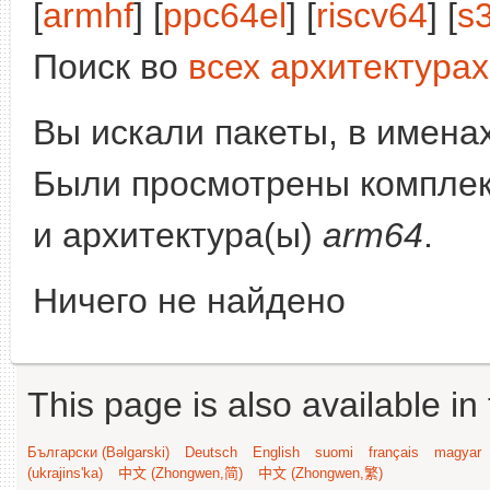
[
armhf
] [
ppc64el
] [
riscv64
] [
s
Поиск во
всех архитектурах
Вы искали пакеты, в имена
Были просмотрены компле
и архитектура(ы)
arm64
.
Ничего не найдено
This page is also available in
Български (Bəlgarski)
Deutsch
English
suomi
français
magyar
(ukrajins'ka)
中文 (Zhongwen,简)
中文 (Zhongwen,繁)