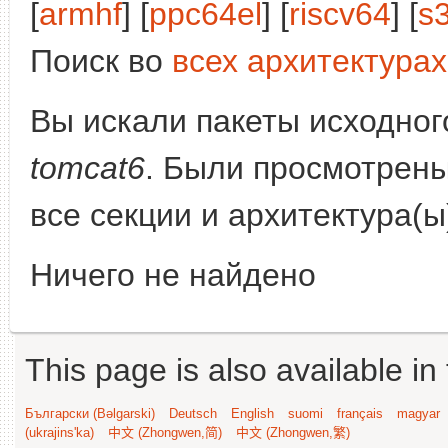
[
armhf
] [
ppc64el
] [
riscv64
] [
s
Поиск во
всех архитектурах
Вы искали пакеты исходного
tomcat6
. Были просмотрен
все секции и архитектура(
Ничего не найдено
This page is also available in
Български (Bəlgarski)
Deutsch
English
suomi
français
magyar
(ukrajins'ka)
中文 (Zhongwen,简)
中文 (Zhongwen,繁)