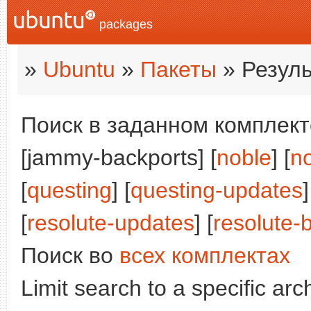
packages
»
Ubuntu
»
Пакеты
» Резуль
Поиск в заданном комплекте
[jammy-backports] [
noble
] [
n
[
questing
] [
questing-updates
]
[
resolute-updates
] [
resolute-
Поиск во
всех комплектах
Limit search to a specific arch