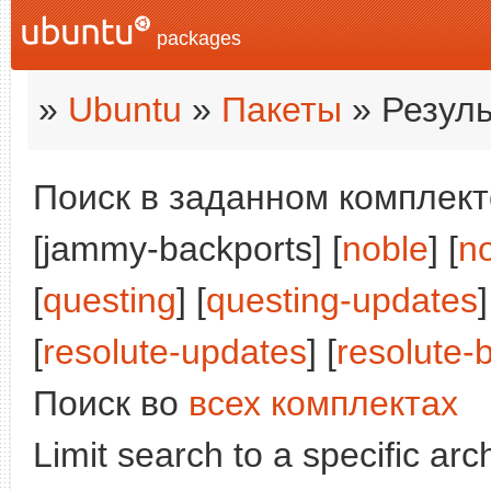
packages
»
Ubuntu
»
Пакеты
» Резуль
Поиск в заданном комплекте
[jammy-backports] [
noble
] [
n
[
questing
] [
questing-updates
]
[
resolute-updates
] [
resolute-
Поиск во
всех комплектах
Limit search to a specific arch