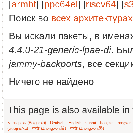
[
armhf
] [
ppc64el
] [
riscv64
] [
s
Поиск во
всех архитектурах
Вы искали пакеты, в имена
4.4.0-21-generic-lpae-di
. Бы
jammy-backports
, все секц
Ничего не найдено
This page is also available in
Български (Bəlgarski)
Deutsch
English
suomi
français
magyar
(ukrajins'ka)
中文 (Zhongwen,简)
中文 (Zhongwen,繁)