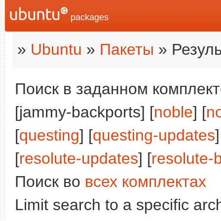
packages
»
Ubuntu
»
Пакеты
» Резуль
Поиск в заданном комплекте
[jammy-backports] [
noble
] [
n
[
questing
] [
questing-updates
]
[
resolute-updates
] [
resolute-
Поиск во
всех комплектах
Limit search to a specific arch