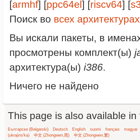
[
armhf
] [
ppc64el
] [
riscv64
] [
s
Поиск во
всех архитектурах
Вы искали пакеты, в имена
просмотрены комплект(ы)
j
архитектура(ы)
i386
.
Ничего не найдено
This page is also available in
Български (Bəlgarski)
Deutsch
English
suomi
français
magyar
(ukrajins'ka)
中文 (Zhongwen,简)
中文 (Zhongwen,繁)