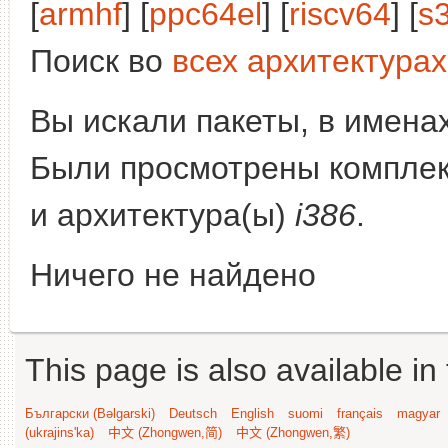
[
armhf
] [
ppc64el
] [
riscv64
] [
s
Поиск во
всех архитектурах
Вы искали пакеты, в имена
Были просмотрены компле
и архитектура(ы)
i386
.
Ничего не найдено
This page is also available in
Български (Bəlgarski)
Deutsch
English
suomi
français
magyar
(ukrajins'ka)
中文 (Zhongwen,简)
中文 (Zhongwen,繁)