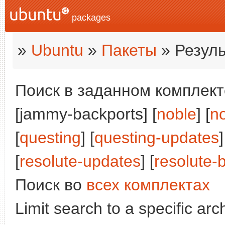
packages
»
Ubuntu
»
Пакеты
» Резуль
Поиск в заданном комплекте
[jammy-backports] [
noble
] [
n
[
questing
] [
questing-updates
]
[
resolute-updates
] [
resolute-
Поиск во
всех комплектах
Limit search to a specific arch