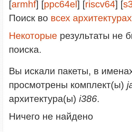
[
armhf
] [
ppc64el
] [
riscv64
] [
s
Поиск во
всех архитектурах
Некоторые
результаты не б
поиска.
Вы искали пакеты, в имена
просмотрены комплект(ы)
j
архитектура(ы)
i386
.
Ничего не найдено