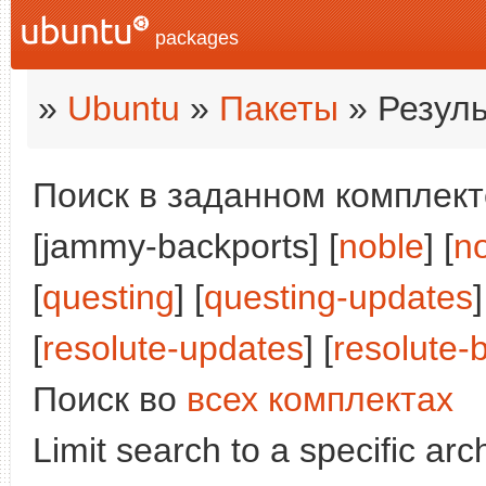
packages
»
Ubuntu
»
Пакеты
» Резуль
Поиск в заданном комплекте
[jammy-backports] [
noble
] [
n
[
questing
] [
questing-updates
]
[
resolute-updates
] [
resolute-
Поиск во
всех комплектах
Limit search to a specific arch