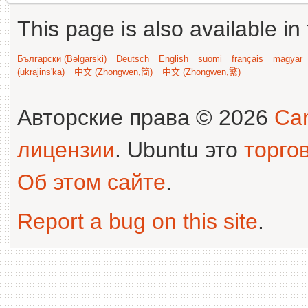
This page is also available in
Български (Bəlgarski)
Deutsch
English
suomi
français
magyar
(ukrajins'ka)
中文 (Zhongwen,简)
中文 (Zhongwen,繁)
Авторские права © 2026
Can
лицензии
. Ubuntu это
торго
Об этом сайте
.
Report a bug on this site
.