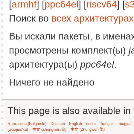
[
armhf
] [
ppc64el
] [
riscv64
] [
s
Поиск во
всех архитектурах
Вы искали пакеты, в имена
просмотрены комплект(ы)
j
архитектура(ы)
ppc64el
.
Ничего не найдено
This page is also available in
Български (Bəlgarski)
Deutsch
English
suomi
français
magyar
(ukrajins'ka)
中文 (Zhongwen,简)
中文 (Zhongwen,繁)