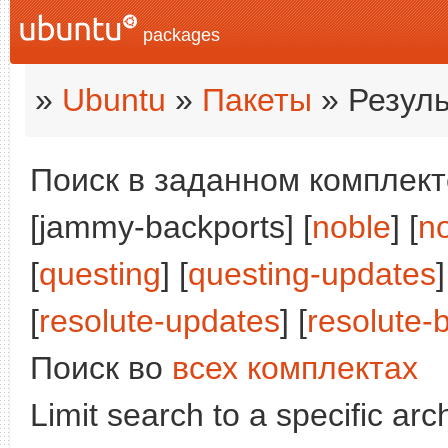
packages
»
Ubuntu
»
Пакеты
» Резуль
Поиск в заданном комплекте
[jammy-backports] [
noble
] [
n
[
questing
] [
questing-updates
]
[
resolute-updates
] [
resolute-
Поиск во
всех комплектах
Limit search to a specific arch